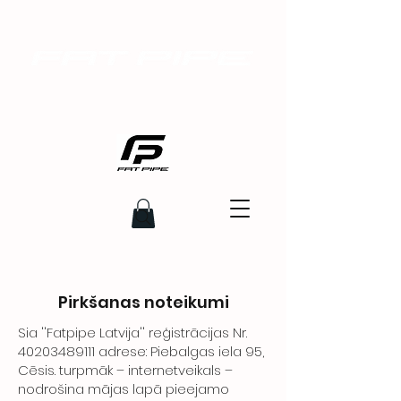
Pirkšanas noteikumi
Sia ''Fatpipe Latvija'' reģistrācijas Nr.
40203489111
adrese: Piebalgas iela 95,
Cēsis. turpmāk – internetveikals –
nodrošina mājas lapā pieejamo