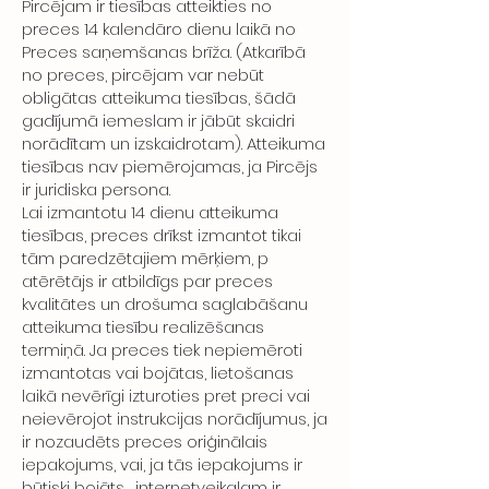
Pircējam ir tiesības atteikties no
preces 14 kalendāro dienu laikā no
Preces saņemšanas brīža. (Atkarībā
no preces, pircējam var nebūt
obligātas atteikuma tiesības, šādā
gadījumā iemeslam ir jābūt skaidri
norādītam un izskaidrotam). Atteikuma
tiesības nav piemērojamas, ja Pircējs
ir juridiska persona.
Lai izmantotu 14 dienu atteikuma
tiesības, preces drīkst izmantot tikai
tām paredzētajiem mērķiem, p
atērētājs ir atbildīgs par preces
kvalitātes un drošuma saglabāšanu
atteikuma tiesību realizēšanas
termiņā. Ja preces tiek nepiemēroti
izmantotas vai bojātas, lietošanas
laikā nevērīgi izturoties pret preci vai
neievērojot instrukcijas norādījumus, ja
ir nozaudēts preces oriģinālais
iepakojums, vai, ja tās iepakojums ir
būtiski bojāts , internetveikalam ir