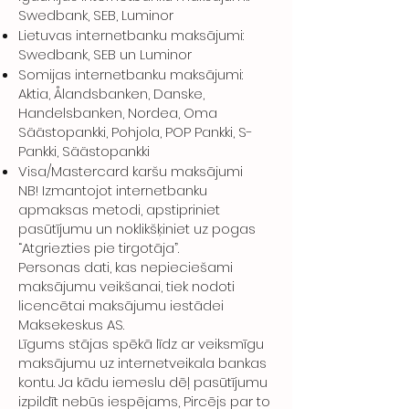
Swedbank, SEB, Luminor
Lietuvas internetbanku maksājumi:
Swedbank, SEB un Luminor
Somijas internetbanku maksājumi:
Aktia, Ålandsbanken, Danske,
Handelsbanken, Nordea, Oma
Säästopankki, Pohjola, POP Pankki, S-
Pankki, Säästopankki
Visa/Mastercard karšu maksājumi
NB! Izmantojot internetbanku
apmaksas metodi, apstipriniet
pasūtījumu un noklikšķiniet uz pogas
“Atgriezties pie tirgotāja”.
Personas dati, kas nepieciešami
maksājumu veikšanai, tiek nodoti
licencētai maksājumu iestādei
Maksekeskus AS.
Līgums stājas spēkā līdz ar veiksmīgu
maksājumu uz internetveikala bankas
kontu. Ja kādu iemeslu dēļ pasūtījumu
izpildīt nebūs iespējams, Pircējs par to