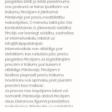
piegādes brīdī, ja šāds pieņēmums
nav pretrunā ar lietas īpašībām vai
trūkumu. Pircējam ir jāinformē
Pārdevējs par preču neatbilstību
nekavējoties, 2 mēnešu laikā pēc tās
konstatēšanas, t.i., jāiesniedz sūdzība.
Pircējs var iesniegt sūdzību, sazinoties
ar internetveikalu, rakstot uz
info@fatpipelatvija.lv
Internetveikals nav atbildīgs par
defektiem, kas radušies pēc preču
piegādes Pircējam. Ja iegādātajām
precēm ir trūkumi, par kuriem ir
atbildīgs Pārdevējs, Pircējam ir
tiesības pieprasīt preču trūkumu
novēršanu vai apmaiņu pret jaunām
precēm bez maksas .
Ja preces nav iespējams labot vai
nomainīt, Pārdevējs atdod Pircējam
visus Distances līgumā paredzētos
maksājumus. Pārdevējs uz patērētāja
sūdzību sniedz rakstisku atbildi 15