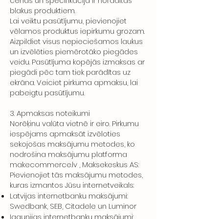
cenas un specifikācija ir norādītas
blakus produktiem.
Lai veiktu pasūtījumu, pievienojiet
vēlamos produktus iepirkumu grozam.
Aizpildiet visus nepieciešamos laukus
un izvēlēties piemērotāko piegādes
veidu. Pasūtījuma kopējās izmaksas ar
piegādi pēc tam tiek parādītas uz
ekrāna. Veiciet pirkuma apmaksu, lai
pabeigtu pasūtījumu.
3. Apmaksas noteikumi
Norēķinu valūta vietnē ir eiro. Pirkumu
iespējams apmaksāt izvēloties
sekojošas maksājumu metodes, ko
nodrošina maksājumu platforma
makecommerce.lv , Maksekeskus AS:
Pievienojiet tās maksājumu metodes,
kuras izmantos Jūsu internetveikals:
Latvijas internetbanku maksājumi:
Swedbank, SEB, Citadele un Luminor
Igaunijas internetbanku maksājumi: