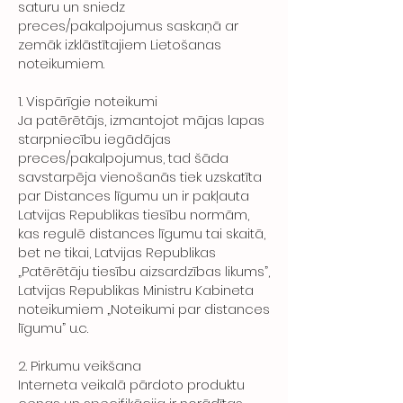
saturu un sniedz
preces/pakalpojumus saskaņā ar
zemāk izklāstītajiem Lietošanas
noteikumiem.
1. Vispārīgie noteikumi
Ja patērētājs, izmantojot mājas lapas
starpniecību iegādājas
preces/pakalpojumus, tad šāda
savstarpēja vienošanās tiek uzskatīta
par Distances līgumu un ir pakļauta
Latvijas Republikas tiesību normām,
kas regulē distances līgumu tai skaitā,
bet ne tikai, Latvijas Republikas
„Patērētāju tiesību aizsardzības likums”,
Latvijas Republikas Ministru Kabineta
noteikumiem „Noteikumi par distances
līgumu” u.c.
2. Pirkumu veikšana
Interneta veikalā pārdoto produktu