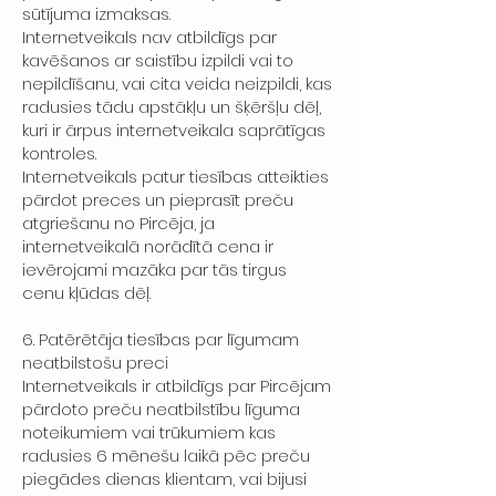
sūtījuma izmaksas.
Internetveikals nav atbildīgs par
kavēšanos ar saistību izpildi vai to
nepildīšanu, vai cita veida neizpildi, kas
radusies tādu apstākļu un šķēršļu dēļ,
kuri ir ārpus internetveikala saprātīgas
kontroles.
Internetveikals patur tiesības atteikties
pārdot preces un pieprasīt preču
atgriešanu no Pircēja, ja
internetveikalā norādītā cena ir
ievērojami mazāka par tās tirgus
cenu kļūdas dēļ.
6. Patērētāja tiesības par līgumam
neatbilstošu preci
Internetveikals ir atbildīgs par Pircējam
pārdoto preču neatbilstību līguma
noteikumiem vai trūkumiem kas
radusies 6 mēnešu laikā pēc preču
piegādes dienas klientam, vai bijusi