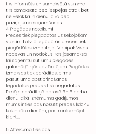
tiks informēts un samaksātā summa
tiks atmaksāta pēc iespējas ātrāk, bet
ne vēlāk kā 14 dienu laikā pēc
paziņojuma saņemšanas.
4. Piegādes noteikumi
Preces tiek piegādātas uz sekojošām
valstīm: Latvijā Iegādātās preces tiek
piegādātas izmantojot: Venipak. Visas
nodevas un nodokļus, kas jāsamaksā,
lai saņemtu sūtījumu piegādes
galamērķī ir jāsedz Pircējam. Piegādes
izmaksas tiek parādītas, pirms
pasūtījuma apstiprināšanas.
Iegādātās preces tiek nogādātas
Pircēja norādītajā adresē 3 - 5 darba
dienu laikā. Izņēmuma gadījumos
mums ir tiesības nosūtīt preces līdz 45
kalendāra dienām, par to informējot
klientu.
5. Atteikuma tiesības