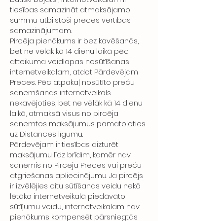
tiesības samazināt atmaksājamo
summu atbilstoši preces vērtības
samazinājumam.
Pircēja pienākums ir bez kavēšanās,
bet ne vēlāk kā 14 dienu laikā pēc
atteikuma veidlapas nosūtīšanas
internetveikalam, atdot Pārdevējam
Preces. Pēc atpakaļ nosūtīto preču
saņemšanas internetveikals
nekavējoties, bet ne vēlāk kā 14 dienu
laikā, atmaksā visus no pircēja
saņemtos maksājumus pamatojoties
uz Distances līgumu.
Pārdevējam ir tiesības aizturēt
maksājumu līdz brīdim, kamēr nav
saņēmis no Pircēja Preces vai preču
atgriešanas apliecinājumu. Ja pircējs
ir izvēlējies citu sūtīšanas veidu nekā
lētāko internetveikalā piedāvāto
sūtījumu veidu, internetveikalam nav
pienākums kompensēt pārsniegtās