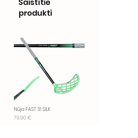
Saistītie
produkti
Nūja FAST 31 SILK
WAX - TOILETRY BAG BL
Cena
Cena
79,90 €
21,90 €