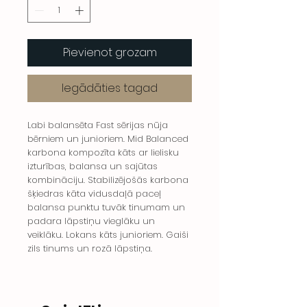
Pievienot grozam
Iegādāties tagad
Labi balansēta Fast sērijas nūja
bērniem un junioriem. Mid Balanced
karbona kompozīta kāts ar lielisku
izturības, balansa un sajūtas
kombināciju. Stabilizējošās karbona
šķiedras kāta vidusdaļā paceļ
balansa punktu tuvāk tinumam un
padara lāpstiņu vieglāku un
veiklāku. Lokans kāts junioriem. Gaiši
zils tinums un rozā lāpstiņa.