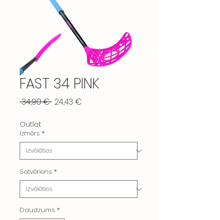
FAST 34 PINK
Parastā
Izpārdošanas
 34,90 € 
24,43 €
cena
cena
Outlet
Izmērs
*
Satvēriens
*
Daudzums
*