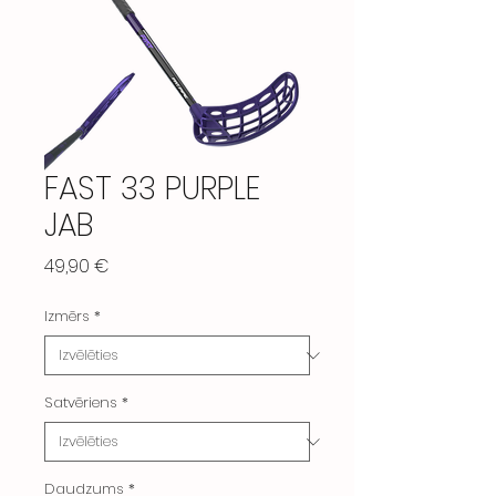
FAST 33 PURPLE
JAB
Cena
49,90 €
Izmērs
*
Satvēriens
*
Daudzums
*