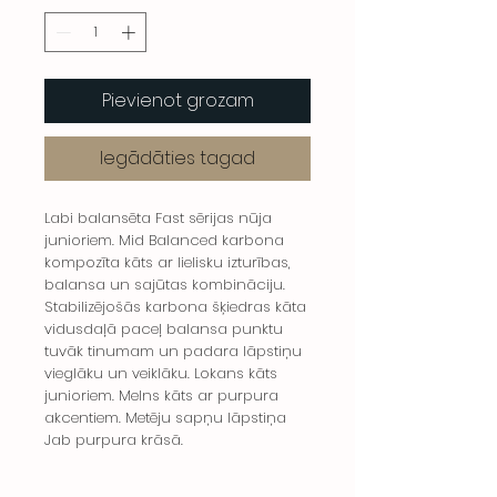
Pievienot grozam
Iegādāties tagad
Labi balansēta Fast sērijas nūja
junioriem. Mid Balanced karbona
kompozīta kāts ar lielisku izturības,
balansa un sajūtas kombināciju.
Stabilizējošās karbona šķiedras kāta
vidusdaļā paceļ balansa punktu
tuvāk tinumam un padara lāpstiņu
vieglāku un veiklāku. Lokans kāts
junioriem. Melns kāts ar purpura
akcentiem. Metēju sapņu lāpstiņa
Jab purpura krāsā.