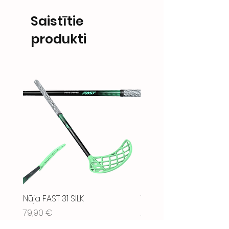
Saistītie
produkti
Nūja FAST 31 SILK
WAX - TOILETRY BAG BL
Cena
Cena
79,90 €
21,90 €