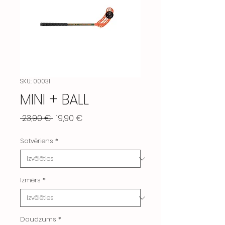
SKU: 00031
MINI + BALL
Parastā
Izpārdošanas
 23,90 € 
19,90 €
cena
cena
Satvēriens
*
Izmērs
*
Daudzums
*