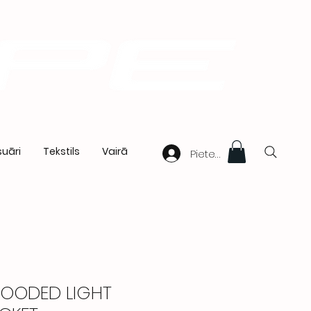
uāri
Tekstils
Vairā
Pieteikties
HOODED LIGHT