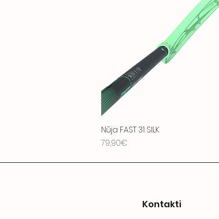
Nūja FAST 31 SILK
Price
79,90€
Kontakti