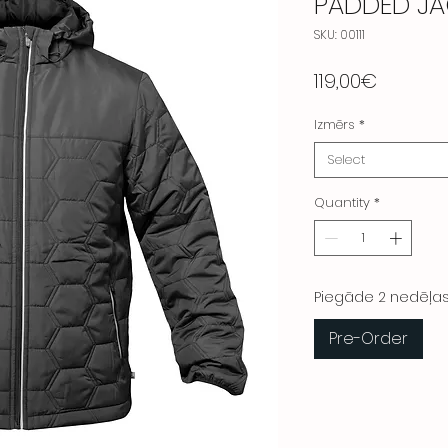
PADDED JA
SKU: 00111
Price
119,00€
Izmērs
*
Select
Quantity
*
Piegāde 2 nedēļa
Pre-Order