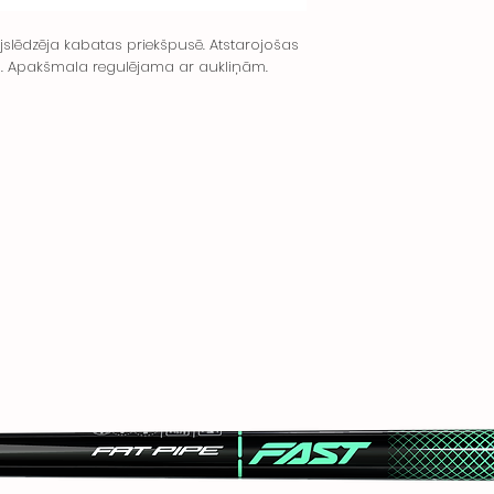
ējslēdzēja kabatas priekšpusē. Atstarojošas
s. Apakšmala regulējama ar aukliņām.