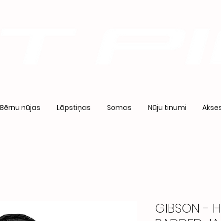
Bērnu nūjas
Lāpstiņas
Somas
Nūju tinumi
Akses
GIBSON - 