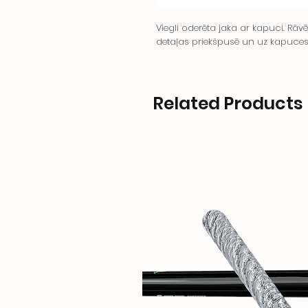
Viegli oderēta jaka ar kapuci. Rāv
detaļas priekšpusē un uz kapuce
Related Products