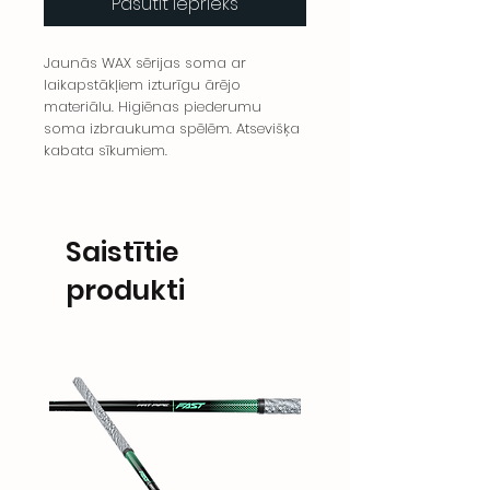
Pasūtīt iepriekš
Jaunās WAX sērijas soma ar
laikapstākļiem izturīgu ārējo
materiālu. Higiēnas piederumu
soma izbraukuma spēlēm. Atsevišķa
kabata sīkumiem.
Saistītie
produkti