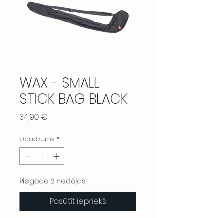
WAX - SMALL
STICK BAG BLACK
Cena
34,90 €
Daudzums
*
Piegāde 2 nedēļas
Pasūtīt iepriekš