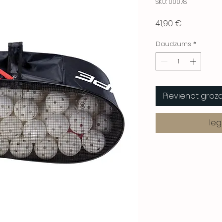
SKU: 00078
Cena
41,90 €
Daudzums
*
Pievienot gro
Ieg