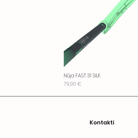
Nūja FAST 31 SILK
Cena
79,90 €
Kontakti