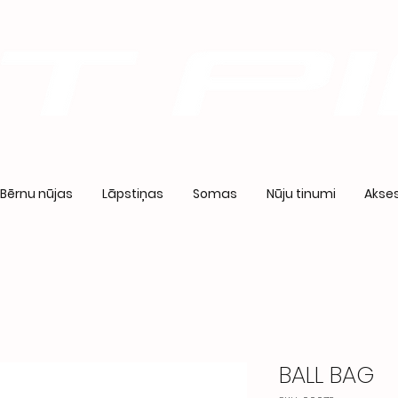
Bērnu nūjas
Lāpstiņas
Somas
Nūju tinumi
Akses
BALL BAG