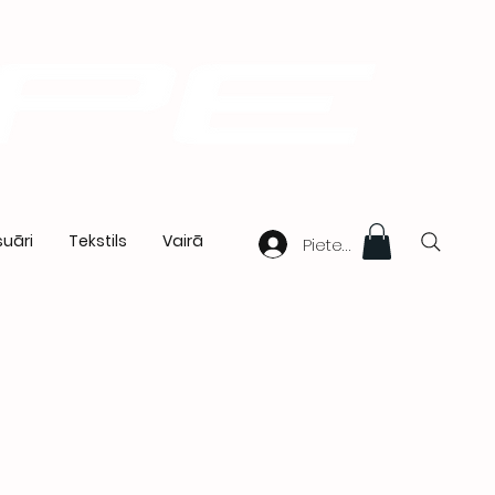
uāri
Tekstils
Vairā
Pieteikties