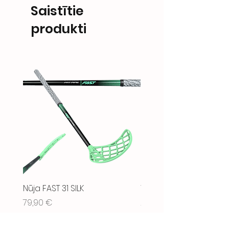
Saistītie
produkti
Nūja FAST 31 SILK
WAX - TOILETRY BAG BL
Cena
Cena
79,90 €
21,90 €