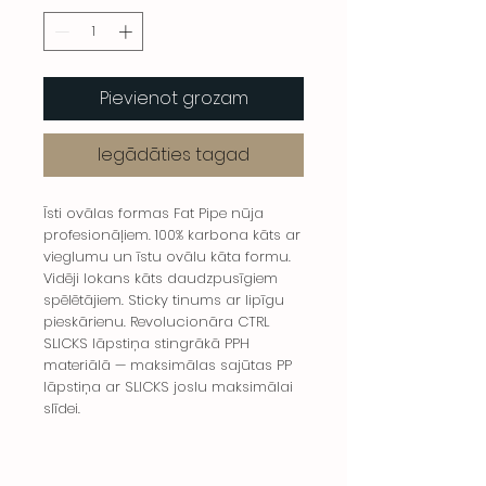
Pievienot grozam
Iegādāties tagad
Īsti ovālas formas Fat Pipe nūja
profesionāļiem. 100% karbona kāts ar
vieglumu un īstu ovālu kāta formu.
Vidēji lokans kāts daudzpusīgiem
spēlētājiem. Sticky tinums ar lipīgu
pieskārienu. Revolucionāra CTRL
SLICKS lāpstiņa stingrākā PPH
materiālā — maksimālas sajūtas PP
lāpstiņa ar SLICKS joslu maksimālai
slīdei.