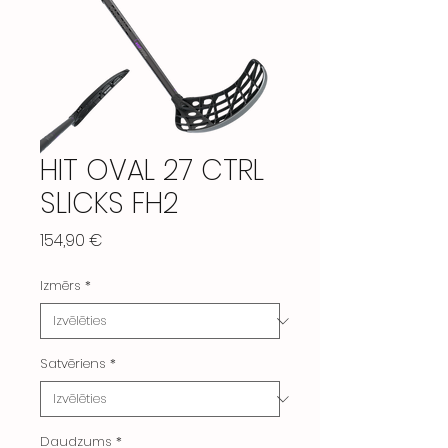
HIT OVAL 27 CTRL
SLICKS FH2
Cena
154,90 €
Izmērs
*
Satvēriens
*
Daudzums
*