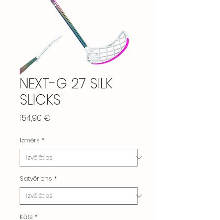
NEXT-G 27 SILK
SLICKS
Cena
154,90 €
Izmērs
*
Satvēriens
*
Kāts
*