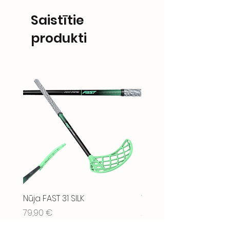
Saistītie
produkti
Nūja FAST 31 SILK
WAX - TOILETRY BAG BL
Cena
Cena
79,90 €
21,90 €