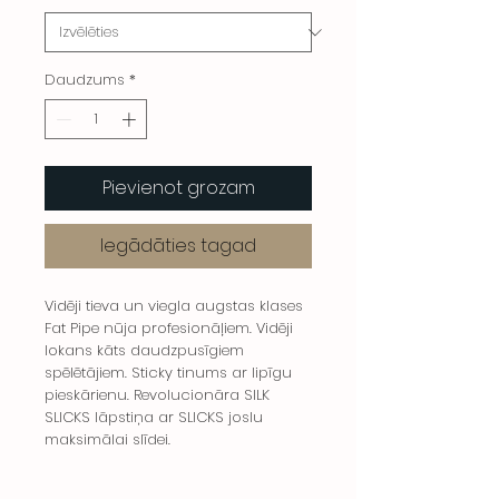
Daudzums
*
Pievienot grozam
Iegādāties tagad
Vidēji tieva un viegla augstas klases
Fat Pipe nūja profesionāļiem. Vidēji
lokans kāts daudzpusīgiem
spēlētājiem. Sticky tinums ar lipīgu
pieskārienu. Revolucionāra SILK
SLICKS lāpstiņa ar SLICKS joslu
maksimālai slīdei.