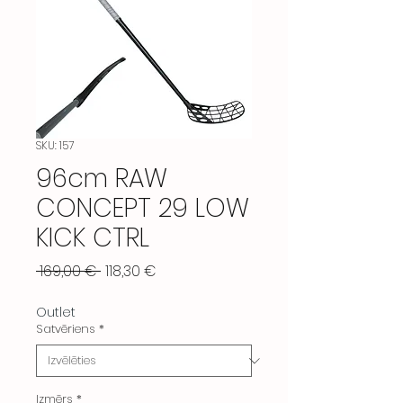
SKU: 157
96cm RAW
CONCEPT 29 LOW
KICK CTRL
Parastā
Izpārdošanas
 169,00 € 
118,30 €
cena
cena
Outlet
Satvēriens
*
Izmērs
*