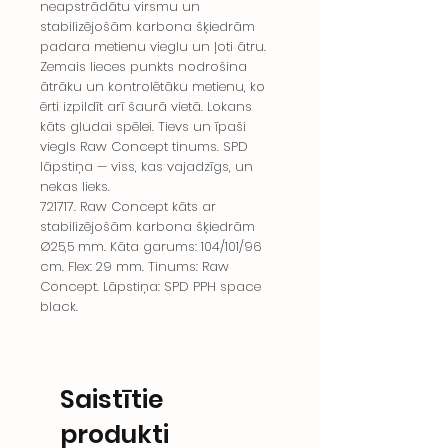
neapstrādātu virsmu un
stabilizējošām karbona šķiedrām
padara metienu vieglu un ļoti ātru.
Zemais lieces punkts nodrošina
ātrāku un kontrolētāku metienu, ko
ērti izpildīt arī šaurā vietā. Lokans
kāts gludai spēlei. Tievs un īpaši
viegls Raw Concept tinums. SPD
lāpstiņa — viss, kas vajadzīgs, un
nekas lieks.
721717. Raw Concept kāts ar
stabilizējošām karbona šķiedrām
Ø25,5 mm. Kāta garums: 104/101/96
cm. Flex: 29 mm. Tinums: Raw
Concept. Lāpstiņa: SPD PPH space
black.
Saistītie
produkti