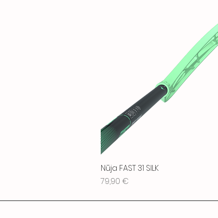
Nūja FAST 31 SILK
Cena
79,90 €