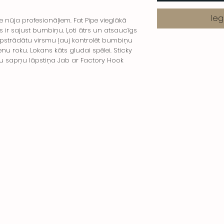
Ieg
pe nūja profesionāļiem. Fat Pipe vieglākā
s ir sajust bumbiņu. Ļoti ātrs un atsaucīgs
apstrādātu virsmu ļauj kontrolēt bumbiņu
ienu roku. Lokans kāts gludai spēlei. Sticky
ēju sapņu lāpstiņa Jab ar Factory Hook