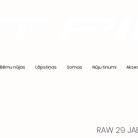
Bērnu nūjas
Lāpstiņas
Somas
Nūju tinumi
Akses
RAW 29 JA