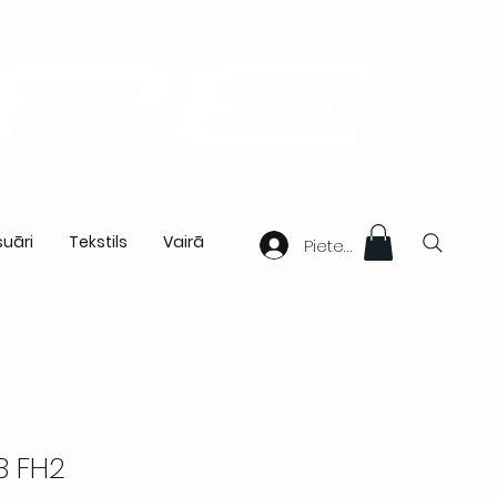
uāri
Tekstils
Vairā
Pieteikties
B FH2