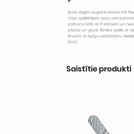
Īpaši viegla augstas klases Fat Pi
nūja spēlētājiem, kuru aizraušanā
karbona kāts ar 11 slāņiem un ne
precīzi un gludi. Ātrāka spēle ar v
tinums ar lipīgu pieskārienu. Met
(FH2).
Saistītie produkti