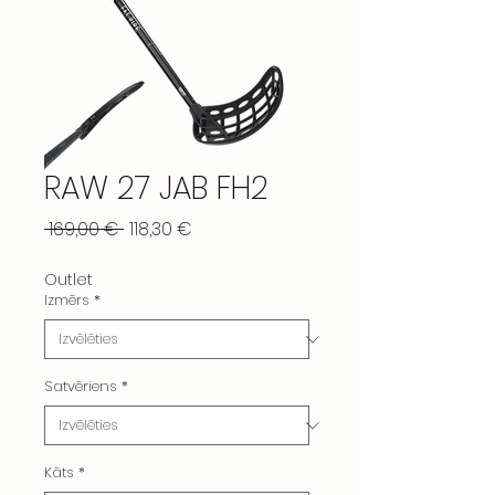
RAW 27 JAB FH2
Parastā
Izpārdošanas
 169,00 € 
118,30 €
cena
cena
Outlet
Izmērs
*
Satvēriens
*
Kāts
*