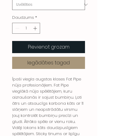
Daudzums
*
Pievienot grozam
Iegādāties tagad
Īpaši viegla augstas klases Fat Pipe
nūja profesionāļiem. Fat Pipe
vieglākā nūja spēlētājiem, kuru
aizraušanās ir sajust bumbiņu. Ļoti
ātrs un atsaucīgs karbona kāts ar 11
slāņiem un neapstrādātu virsmu
ļauj kontrolēt bumbiņu precīzi un
gludi. Ātrāka spēle ar vienu roku.
Vidēji lokans kāts daudzpusīgiem
spēlētājiem. Sticky tinums ar lipīgu