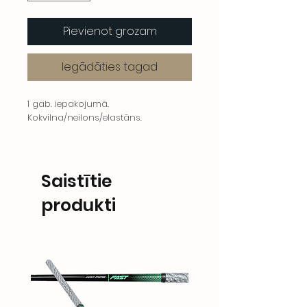
Pievienot grozam
Iegādāties tagad
1 gab. iepakojumā.
Kokvilna/neilons/elastāns.
Saistītie
produkti