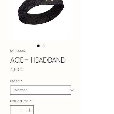
SKU: 00062
ACE - HEADBAND
Cena
12,90 €
Krāsa
*
Daudzums
*