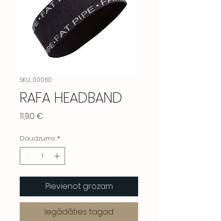
SKU: 00060
RAFA HEADBAND
Cena
11,90 €
Daudzums
*
Pievienot grozam
Iegādāties tagad