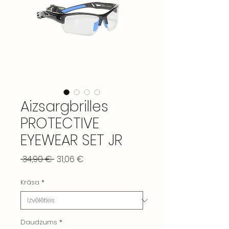
Aizsargbrilles
PROTECTIVE
EYEWEAR SET JR
Parastā
Izpārdošanas
 34,90 € 
31,06 €
cena
cena
Krāsa
*
Daudzums
*